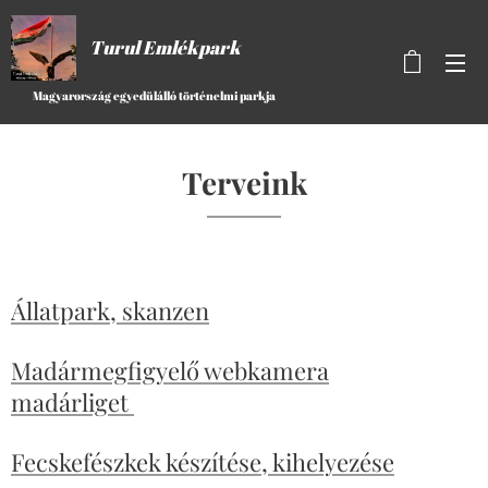
Turul Emlékpark
Magyarország egyedülálló történelmi parkja
Terveink
Állatpark, skanzen
Madármegfigyelő webkamera
madárliget
Fecskefészkek készítése, kihelyezése