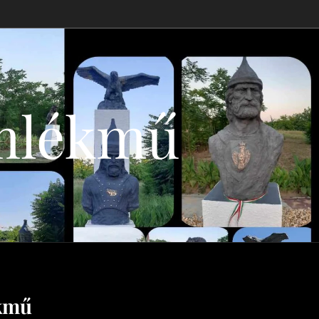
mlékmű
kmű