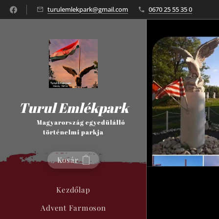
turulemlekpark@gmail.com
0670 25 55 35 0
Turul Emlékpark
Magyarország egyedülálló
történelmi parkja
Kosár
Kezdőlap
Advent Farmoson