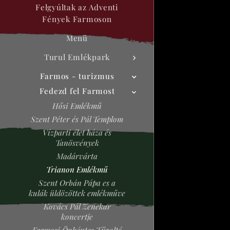
Felgyúltak az Adventi
Fények Farmoson
Menü
Turul Emlékpark
Farmos - turizmus
Fedezd fel Farmost
Hősi Emlékmű
Szent Péter és Pál Templom
Vízparti élet háza és
Tanösvények
Madárvárta
Trianon Emlékmű
Szent Orbán Pápa es a
kulák üldözöttek emlékműve
Kovács Pál Zenekar
koncertje