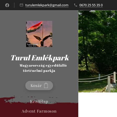
turulemlekpark@gmail.com
0670 25 55 35 0
Turul Emlékpark
Magyarország egyedülálló
történelmi parkja
Kosár
Kezdőlap
Advent Farmoson