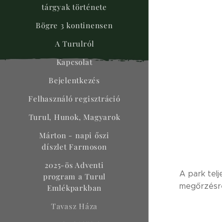
tárgyak története
Bögre 3 kontinensen
A Turulról
Kapcsolat
Bejelentkezés
Felhasználó regisztráció
Turul, Hunok, Magyarok
Márton - napi őszi
díszlet Farmoson
2025-ös Adventi
A park tel
program a Turul
megőrzésr
Emlékparkban
Tavasz Háza