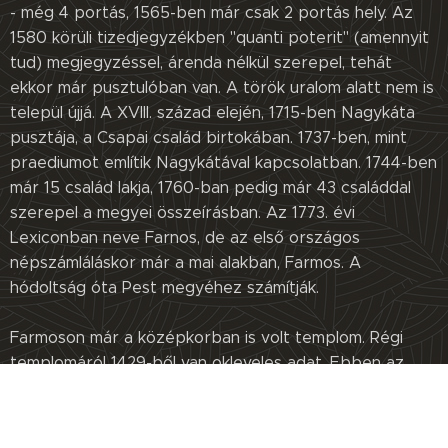
- még 4 portás, 1565-ben már csak 2 portás hely. Az
1580 körüli tizedjegyzékben "quanti poterit" (amennyit
tud) megjegyzéssel, árenda nélkül szerepel, tehát
ekkor már pusztulóban van. A török uralom alatt nem is
települ újjá. A XVIII. század elején, 1715-ben Nagykáta
pusztája, a Csapai család birtokában. 1737-ben, mint
praediumot említik Nagykátával kapcsolatban. 1744-ben
már 15 család lakja, 1760-ban pedig már 43 családdal
szerepel a megyei összeírásban. Az 1773. évi
Lexiconban neve Farnos, de az első országos
népszámláláskor már a mai alakban, Farmos. A
hódoltság óta Pest megyéhez számítják.
Farmoson már a középkorban is volt templom. Régi
templomáról 1429-ből van okleveles adat. Ebben az
évben Michael Pauli de Ezdencz, a fornosi Szent László
templom rektora szentelési engedélyt kért és kapott.
E szerint az ősi templom Szent László tiszteletére volt