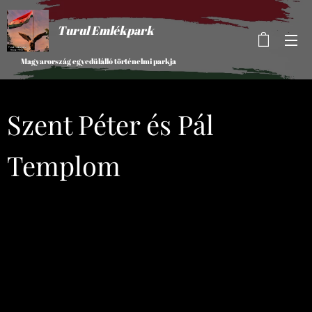
Turul Emlékpark
Magyarország egyedülálló történelmi parkja
Szent Péter és Pál
Templom