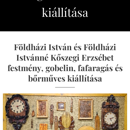
kiállítása
Földházi István és Földházi
Istvánné Kőszegi Erzsébet
festmény, gobelin, fafaragás és
bőrműves kiállítása