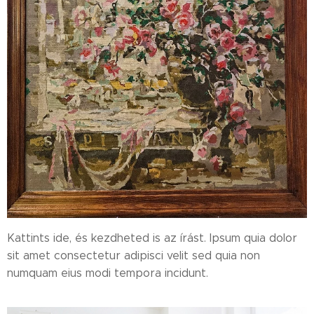
Kattints ide, és kezdheted is az írást. Ipsum quia dolor
sit amet consectetur adipisci velit sed quia non
numquam eius modi tempora incidunt.