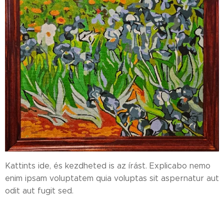
Kattints ide, és kezdheted is az írást. Explicabo nemo
enim ipsam voluptatem quia voluptas sit aspernatur aut
odit aut fugit sed.