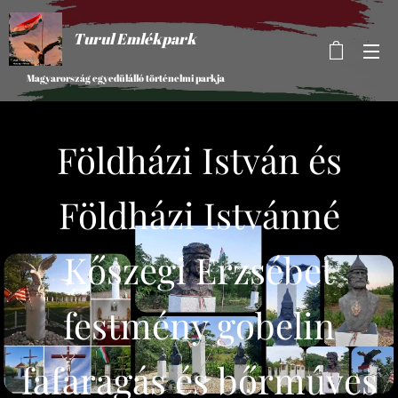
Turul Emlékpark
Magyarország egyedülálló történelmi parkja
Földházi István és
Földházi Istvánné
Kőszegi Erzsébet
festmény gobelin
fafaragás és bőrmúves