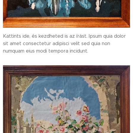
Kattints ide, és kezdheted is az írást. Ipsum quia dolor
sit amet consectetur adipisci velit sed quia non
numquam eius modi tempora incidunt.