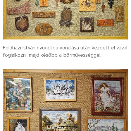
Földházi István nyugdíjba vonulása után kezdett el vával
foglalkozni, majd később a bőrművességgel.