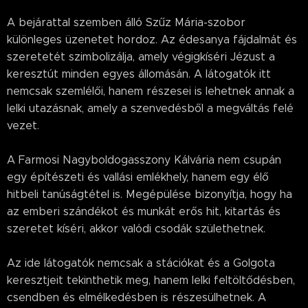
A bejárattal szemben álló Szűz Mária-szobor
különleges üzenetet hordoz. Az édesanya fájdalmát és
szeretetét szimbolizálja, amely végigkíséri Jézust a
keresztút minden egyes állomásán. A látogatók itt
nemcsak szemlélői, hanem részesei is lehetnek annak a
lelki utazásnak, amely a szenvedésből a megváltás felé
vezet.
A Farmosi Nagyboldogasszony Kálvária nem csupán
egy építészeti és vallási emlékhely, hanem egy élő
hitbeli tanúságtétel is. Megépülése bizonyítja, hogy ha
az emberi szándékot és munkát erős hit, kitartás és
szeretet kíséri, akkor valódi csodák születhetnek.
Az ide látogatók nemcsak a stációkat és a Golgota
keresztjeit tekinthetik meg, hanem lelki feltöltődésben,
csendben és elmélkedésben is részesülhetnek. A