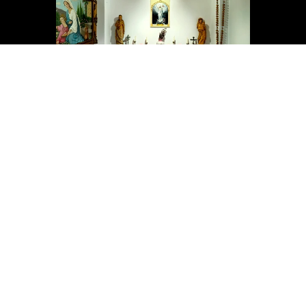
Nagyboldogasszony Kápolna – A
lélek csendjének és a hit erejének
otthona
A Nagyboldogasszony Kápolna különleges szakrális
hely, amely méltósággal és szeretettel várja
mindazokat, akik megpihenni, elcsendesedni, imádkozni
vagy lelki feltöltődést keresni térnek be ide. Ez az
egyetlen nyitott kápolna a környéken, ahová bárki