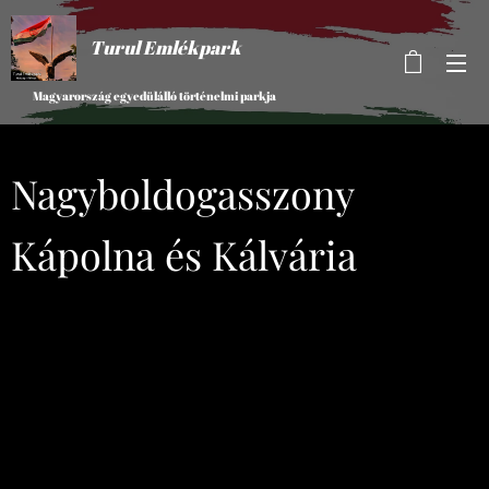
Turul Emlékpark
Magyarország egyedülálló történelmi parkja
Nagyboldogasszony
Kápolna és Kálvária