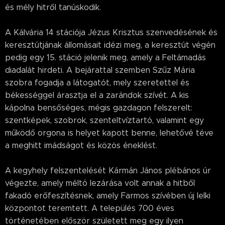
és mély hitről tanúskodik.
A Kálvária 14 stációja Jézus Krisztus szenvedésének és
keresztútjának állomásait idézi meg, a keresztút végén
pedig egy 15. stáció jelenik meg, amely a Feltámadás
diadalát hirdeti. A bejárattal szemben Szűz Mária
szobra fogadja a látogatót, mely szeretettel és
békességgel árasztja el a zarándok szívét. A kis
kápolna bensőséges, mégis gazdagon felszerelt:
szentképek, szobrok, szenteltvíztartó, valamint egy
működő orgona is helyet kapott benne, lehetővé téve
a meghitt imádságot és közös éneklést.
A kegyhely felszentelését Kármán János plébános úr
végezte, amely méltó lezárása volt annak a hitből
fakadó erőfeszítésnek, amely Farmos szívében új lelki
központot teremtett. A település 700 éves
történetében először született meg egy ilyen