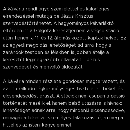
A kálvária rendhagyó szemlélettel és különleges
elrendezéssel mutatja be Jézus Krisztus
szenvedéstörténetét. A hagyományos kálváriáktól
eltérően itt a Golgota keresztjei nem a végső stáció
után, hanem a 11. és 12. állomás között kaptak helyet. Ez
az egyedi megoldás lehetőséget ad arra, hogy a
zarándok testben és lélekben is jobban átélje a
keresztút legmegrázóbb pillanatait – Jézus
szenvedését és megváltó áldozatát.
A kálvária minden részlete gondosan megtervezett, és
az itt uralkodó légkör mélységes tiszteletet, békét és
elcsendesedést áraszt. A stációk nem csupán a passió
történetét mesélik el, hanem belső utazásra is hívnak:
lehetőséget adnak arra, hogy mindenki elcsendesedve,
önmagába tekintve, személyes találkozást éljen meg a
hittel és az isteni kegyelemmel.