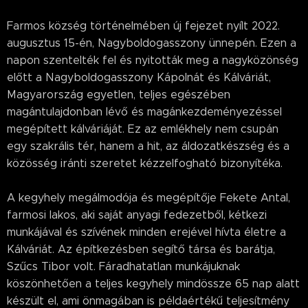
Farmos község történelmében új fejezet nyílt 2022.
augusztus 15-én, Nagyboldogasszony ünnepén. Ezen a
napon szentelték fel és nyitották meg a nagyközönség
előtt a Nagyboldogasszony Kápolnát és Kálváriát,
Magyarország egyetlen, teljes egészében
magántulajdonban lévő és magánkezdeményezéssel
megépített kálváriáját. Ez az emlékhely nem csupán
egy szakrális tér, hanem a hit, az áldozatkészség és a
közösség iránti szeretet kézzelfogható bizonyítéka.
A kegyhely megálmodója és megépítője Fekete Antal,
farmosi lakos, aki saját anyagi fedezetből, kétkezi
munkájával és szívének minden erejével hívta életre a
Kálváriát. Az építkezésben segítő társa és barátja,
Szűcs Tibor volt. Fáradhatatlan munkájuknak
köszönhetően a teljes kegyhely mindössze 65 nap alatt
készült el, ami önmagában is példaértékű teljesítmény