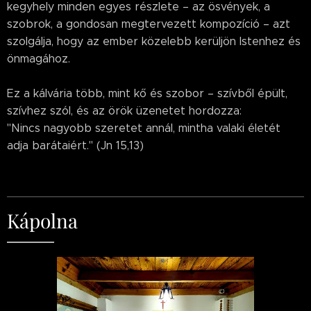
kegyhely minden egyes részlete – az ösvények, a
szobrok, a gondosan megtervezett kompozíció – azt
szolgálja, hogy az ember közelebb kerüljön Istenhez és
önmagához.
Ez a kálvária több, mint kő és szobor – szívből épült,
szívhez szól, és az örök üzenetet hordozza:
"Nincs nagyobb szeretet annál, mintha valaki életét
adja barátaiért." (Jn 15,13)
Kápolna