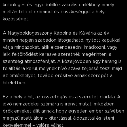
különleges és egyedülálló szakrális emlékhely, amely
méltán tölti el örömmel és büszkeséggel a helyi
közösséget.
A Nagyboldogasszony Kápolna és Kálvária az év
minden napján szabadon látogatható, nyitott kapukkal
várja mindazokat, akik elcsendesedni, imádkozni, vagy
lelki feltöltődést keresve szeretnék megérinteni a
szentség atmoszféráját. A közeljövőben egy harang is
felállításra kerül, melynek hívó szava teljessé teszi majd
az emlékhelyet, tovább erősítve annak szerepét a
hitéletben.
Ez a hely a hit, az összefogás és a szeretet diadala. A
jövő nemzedékei számára is irányt mutat, miközben
örök emléket állít annak, hogy egyetlen ember szívében
megszületett álom – kitartással, áldozattal és isteni
kegyelemmel – valóra válhat.