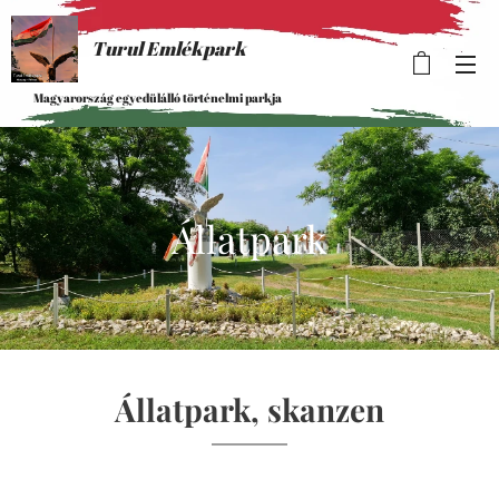
Turul Emlékpark
Magyarország egyedülálló történelmi parkja
Állatpark
Állatpark, skanzen