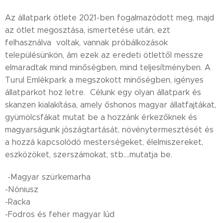
Az állatpark ötlete 2021-ben fogalmazódott meg, majd
az ötlet megosztása, ismertetése után, ezt
felhasználva voltak, vannak próbálkozások
településünkön, ám ezek az eredeti ötlettől messze
elmaradtak mind minőségben, mind teljesítményben. A
Turul Emlékpark a megszokott minőségben, igényes
állatparkot hoz letre. Célunk egy olyan állatpark és
skanzen kialakítása, amely őshonos magyar állatfajtákat,
gyümölcsfákat mutat be a hozzánk érkezőknek és
magyarságunk jószágtartását, növénytermesztését és
a hozzá kapcsolódó mesterségeket, élelmiszereket,
eszközöket, szerszámokat, stb....mutatja be.
-Magyar szürkemarha
-Nóniusz
-Racka
-Fodros és feher magyar lúd