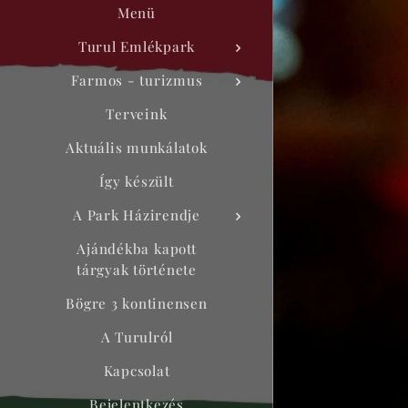
Menü
Turul Emlékpark
Farmos - turizmus
Terveink
Aktuális munkálatok
Így készült
A Park Házirendje
Ajándékba kapott
tárgyak története
Bögre 3 kontinensen
A Turulról
Kapcsolat
Bejelentkezés