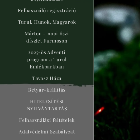
Felhasználó regisztráció
Turul, Hunok, Magyarok
Márton - napi őszi
díszlet Farmoson
2025-ös Adventi
program a Turul
Emlékparkban
Tavasz Háza
Betyár-kiállítás
HITELESÍTÉSI
NYILVÁNTARTÁS
Felhasználási feltételek
Adatvédelmi Szabályzat