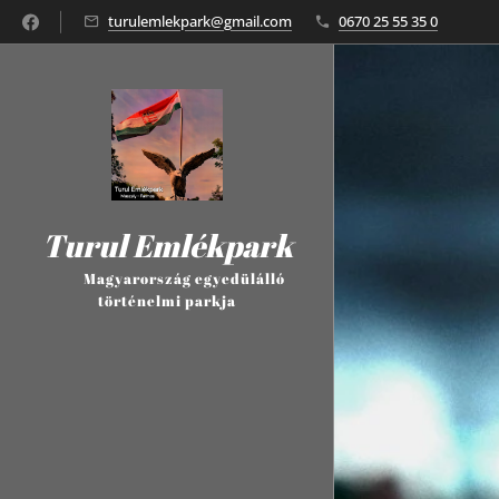
turulemlekpark@gmail.com
0670 25 55 35 0
Turul Emlékpark
Magyarország egyedülálló
történelmi parkja