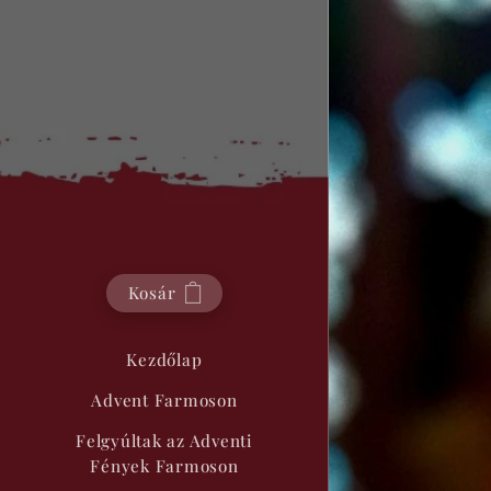
Kosár
Kezdőlap
Advent Farmoson
Felgyúltak az Adventi
Fények Farmoson