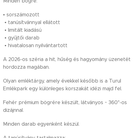
Minden bögre:
• sorszámozott
• tanúsítvánnyal ellátott
• limitált kiadású
• gyűjtői darab
• hivatalosan nyilvántartott
A 2026-os széria a hit, hűség és hagyomány üzenetét
hordozza magában.
Olyan emléktárgy, amely évekkel később is a Turul
Emlékpark egy különleges korszakát idézi majd fel.
Fehér prémium bögrére készült, látványos ~ 360°-os
dizájnnal.
Minden darab egyenként készül.
A tanúsítvány tartalmazza: